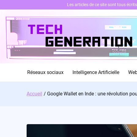
Les articles de ce site sont tous écri
Skip
to
content
Réseaux sociaux
Intelligence Artificielle
We
Accueil
Google Wallet en Inde : une révolution po