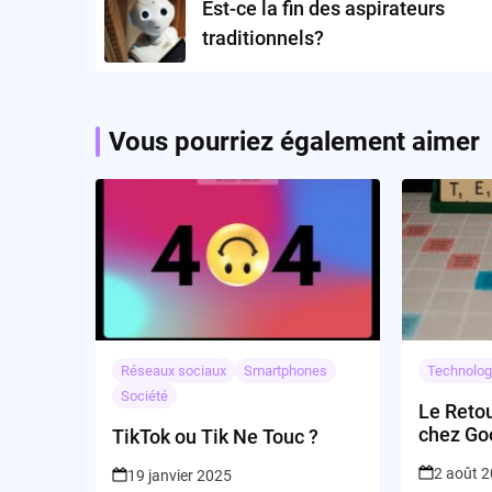
Est-ce la fin des aspirateurs
traditionnels?
Vous pourriez également aimer
Réseaux sociaux
Smartphones
Technolog
Société
Le Reto
chez Goo
TikTok ou Tik Ne Touc ?
ou Manœ
2 août 
19 janvier 2025