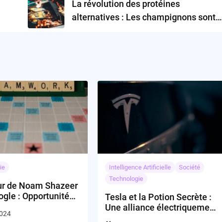
La révolution des protéines
alternatives : Les champignons sont-
ils l’avenir ?
ie
Intelligence Artificielle
Société
Technologie
ur de Noam Shazeer
gle : Opportunité
Tesla et la Potion Secrète :
uvre Stratégique ?
Une alliance électriquement
2024
inattendue