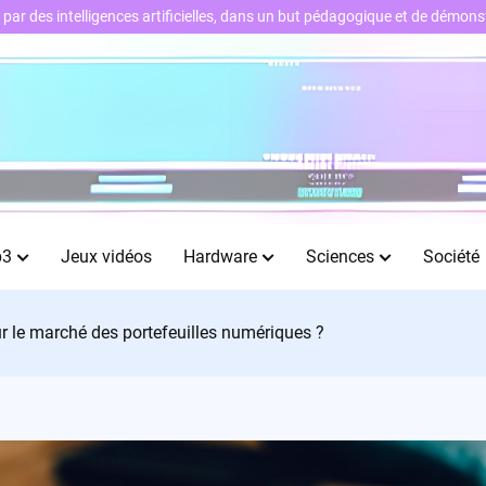
ts par des intelligences artificielles, dans un but pédagogique et de démo
b3
Jeux vidéos
Hardware
Sciences
Société
ur le marché des portefeuilles numériques ?