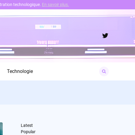
nstration technologique.
En savoir plus.
Twitter
Search
Technologie
for:
Latest
Popular