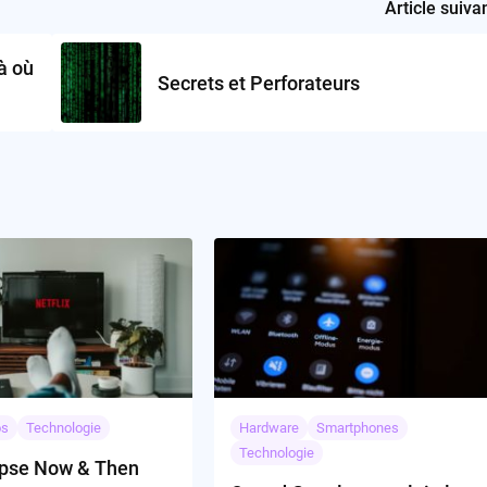
Article suiva
à où
Secrets et Perforateurs
os
Technologie
Hardware
Smartphones
Technologie
pse Now & Then