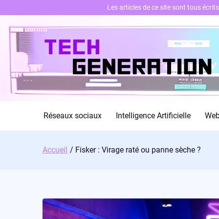
Les articles de ce site sont tous écri
Skip
to
content
Réseaux sociaux
Intelligence Artificielle
We
Accueil
Fisker : Virage raté ou panne sèche ?