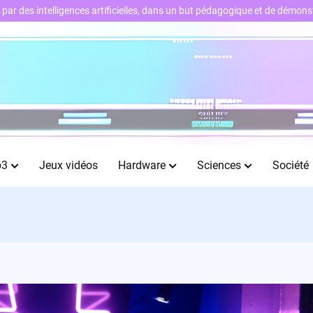
ts par des intelligences artificielles, dans un but pédagogique et de démo
b3
Jeux vidéos
Hardware
Sciences
Société