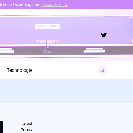
nstration technologique.
En savoir plus.
Twitter
Search
Technologie
for:
Latest
Popular