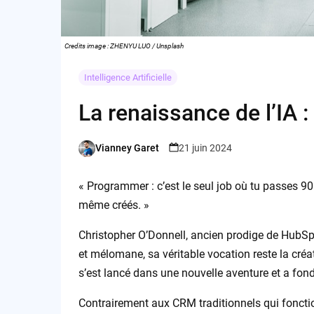
Credits image : ZHENYU LUO / Unsplash
Intelligence Artificielle
La renaissance de l’IA :
Vianney Garet
21 juin 2024
Posted
by
« Programmer : c’est le seul job où tu passes 9
même créés. »
Christopher O’Donnell, ancien prodige de HubSp
et mélomane, sa véritable vocation reste la créati
s’est lancé dans une nouvelle aventure et a fon
Contrairement aux CRM traditionnels qui foncti