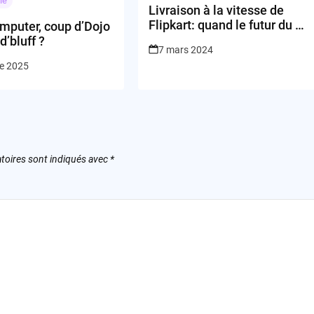
ie
Livraison à la vitesse de
Flipkart: quand le futur du e-
mputer, coup d’Dojo
commerce frappe à votre
d’bluff ?
7 mars 2024
porte
re 2025
toires sont indiqués avec
*