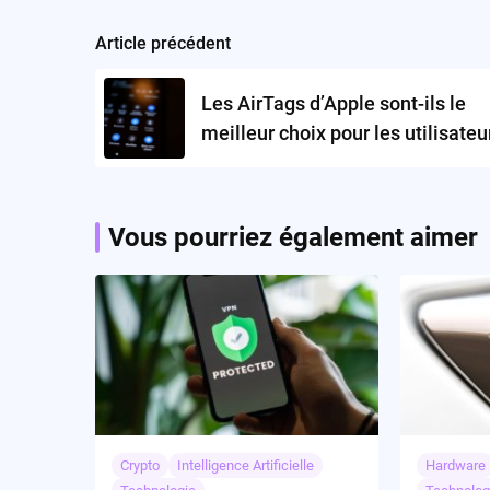
Article précédent
Post
navigation
Les AirTags d’Apple sont-ils le
meilleur choix pour les utilisateu
d’iPhone?
Vous pourriez également aimer
Crypto
Intelligence Artificielle
Hardware