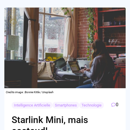
Credits image : Bonnie Kittle / Unsplash
0
Intelligence Artificielle
Smartphones
Technologie
Starlink Mini, mais