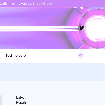
nstration technologique.
En savoir plus.
Twitter
Search
Technologie
for:
Latest
Popular