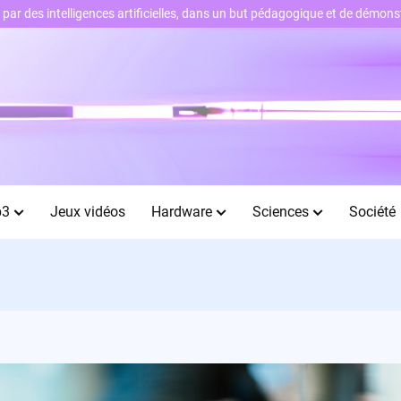
ts par des intelligences artificielles, dans un but pédagogique et de démo
b3
Jeux vidéos
Hardware
Sciences
Société