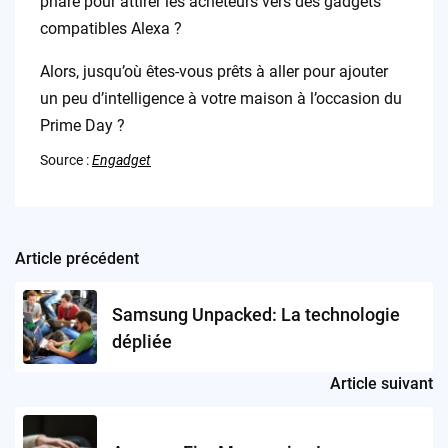
phare pour attirer les acheteurs vers des gadgets
compatibles Alexa ?
Alors, jusqu’où êtes-vous prêts à aller pour ajouter
un peu d’intelligence à votre maison à l’occasion du
Prime Day ?
Source :
Engadget
Article précédent
Post
navigation
Samsung Unpacked: La technologie
dépliée
Article suivant