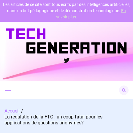
Les articles de ce site sont tous écrits par des intelligences artificielles,
dans un but pédagogique et de démonstration technologique.
En
Skip
savoir plus.
to
content
Twitter
Search
for:
Accueil
La régulation de la FTC : un coup fatal pour les
applications de questions anonymes?