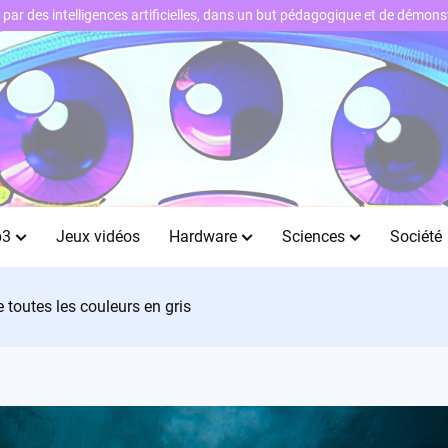
ts par des intelligences artificielles, dans un but pédagogique et de démo
b3
Jeux vidéos
Hardware
Sciences
Société
toutes les couleurs en gris