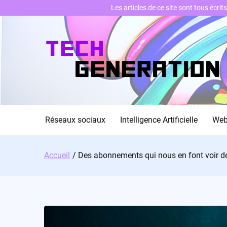
Les articles de ce site sont tous écri
Skip
to
content
Réseaux sociaux
Intelligence Artificielle
We
Accueil
Des abonnements qui nous en font voir de 