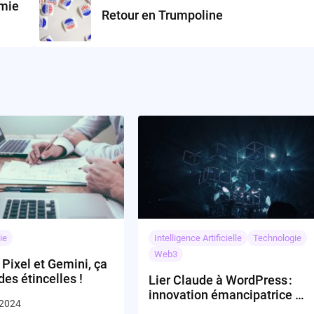
omie
Retour en Trumpoline
ie
Intelligence Artificielle
Technologie
Web3
 Pixel et Gemini, ça
des étincelles !
Lier Claude à WordPress :
innovation émancipatrice ou
 2024
prise de risque ?