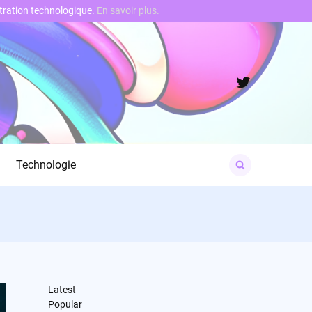
nstration technologique.
En savoir plus.
Twitter
Search
Technologie
for:
Latest
Popular