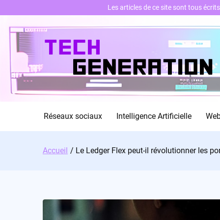
Les articles de ce site sont tous écri
Skip
to
content
Réseaux sociaux
Intelligence Artificielle
We
Accueil
Le Ledger Flex peut-il révolutionner les por