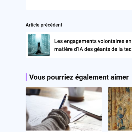
Article précédent
Post
navigation
Les engagements volontaires en
matière d’IA des géants de la tec
mesure proactive ou écran de f
Vous pourriez également aimer