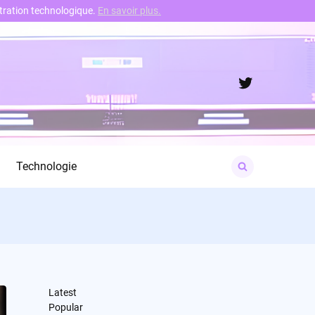
nstration technologique.
En savoir plus.
Twitter
Search
Technologie
for:
Latest
Popular