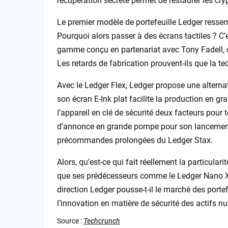
récupération secrète permet de restaurer les cr
Le premier modèle de portefeuille Ledger ressemb
Pourquoi alors passer à des écrans tactiles ? C’e
gamme conçu en partenariat avec Tony Fadell, of
Les retards de fabrication prouvent-ils que la t
Avec le Ledger Flex, Ledger propose une altern
son écran E-Ink plat facilite la production en gr
l’appareil en clé de sécurité deux facteurs pour
d’annonce en grande pompe pour son lancement, l
précommandes prolongées du Ledger Stax.
Alors, qu’est-ce qui fait réellement la particular
que ses prédécesseurs comme le Ledger Nano X 
direction Ledger pousse-t-il le marché des porte
l’innovation en matière de sécurité des actifs n
Source :
Techcrunch