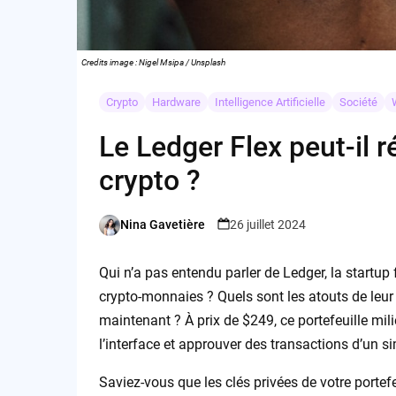
Credits image : Nigel Msipa / Unsplash
Crypto
Hardware
Intelligence Artificielle
Société
Le Ledger Flex peut-il r
crypto ?
Nina Gavetière
26 juillet 2024
Posted
by
Qui n’a pas entendu parler de Ledger, la startup 
crypto-monnaies ? Quels sont les atouts de leur n
maintenant ? À prix de $249, ce portefeuille m
l’interface et approuver des transactions d’un s
Saviez-vous que les clés privées de votre porte