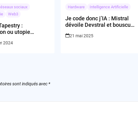
éseaux sociaux
Hardware
Intelligence Artificielle
ie
Web3
Je code donc j’IA : Mistral
dévoile Devstral et bouscule
Tapestry :
la compile-étition
on ou utopie
21 mai 2025
que?
er 2024
toires sont indiqués avec
*