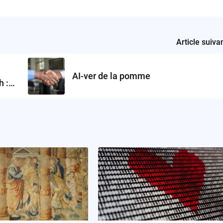
Article suiva
AI-ver de la pomme
h :
umée?