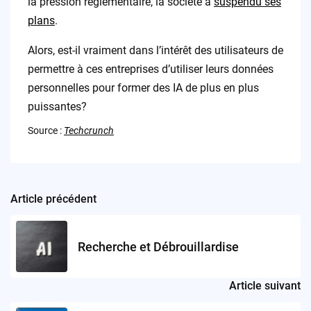
la pression réglementaire, la société a
suspendu ses
plans
.
Alors, est-il vraiment dans l’intérêt des utilisateurs de
permettre à ces entreprises d’utiliser leurs données
personnelles pour former des IA de plus en plus
puissantes?
Source :
Techcrunch
Article précédent
Post
navigation
Recherche et Débrouillardise
Article suivant