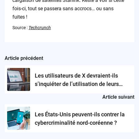
cargaison de satellites Starlink. Reste à voir si cette
fois-ci, tout se passera sans accrocs… ou sans
fuites !
Source :
Techcrunch
Article précédent
Post
navigation
Les utilisateurs de X devraient-ils
s’inquiéter de l’utilisation de leurs
données pour former des IA?
Article suivant
Les États-Unis peuvent-ils contrer la
cybercriminalité nord-coréenne ?