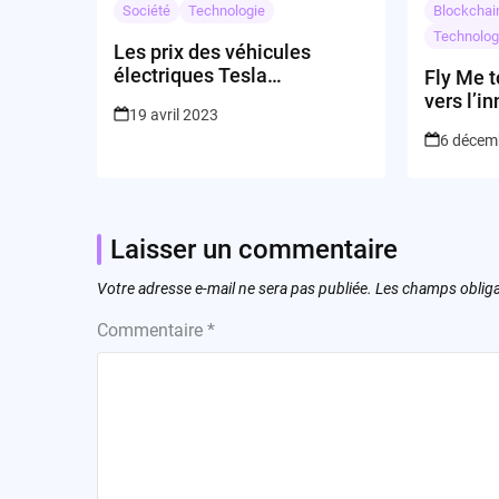
Société
Technologie
Blockchai
Technolog
Les prix des véhicules
électriques Tesla
Fly Me t
continueront-ils de baisser ?
vers l’i
19 avril 2023
grand V
6 décem
Laisser un commentaire
Votre adresse e-mail ne sera pas publiée.
Les champs obliga
Commentaire
*