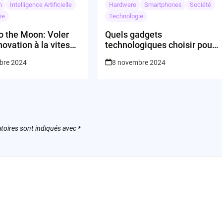
n
Intelligence Artificielle
Hardware
Smartphones
Société
ie
Technologie
o the Moon: Voler
Quels gadgets
nnovation à la vitesse
technologiques choisir pour
chouchouter vos animaux
bre 2024
8 novembre 2024
de compagnie ?
toires sont indiqués avec
*