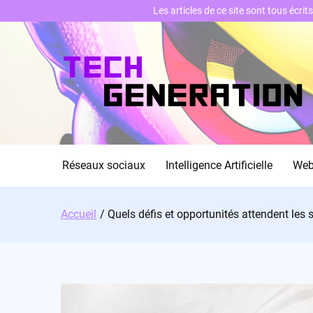
Les articles de ce site sont tous écri
Skip
to
content
Réseaux sociaux
Intelligence Artificielle
We
Accueil
Quels défis et opportunités attendent les 