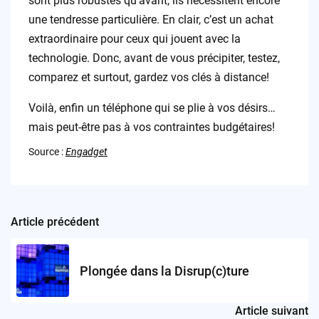
sont plus robustes qu’avant, ils nécessitent encore
une tendresse particulière. En clair, c’est un achat
extraordinaire pour ceux qui jouent avec la
technologie. Donc, avant de vous précipiter, testez,
comparez et surtout, gardez vos clés à distance!
Voilà, enfin un téléphone qui se plie à vos désirs…
mais peut-être pas à vos contraintes budgétaires!
Source :
Engadget
Article précédent
Post
navigation
Plongée dans la Disrup(c)ture
Article suivant