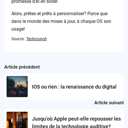
promesse d’AI en boîte!
Alors, prêtes et prêts à personnaliser? Parce que
dans le monde des mises à jour, à chaque OS son
usage!
Source :
Techcrunch
Article précédent
Post
navigation
IOS ou rien : la renaissance du digital
Article suivant
Jusqu’où Apple peut-elle repousser les
limites de la technologie auditive?