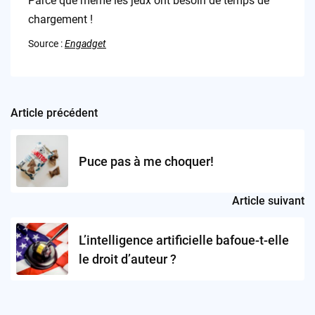
Parce que même les jeux ont besoin de temps de
chargement !
Source :
Engadget
Article précédent
Post
navigation
Puce pas à me choquer!
Article suivant
L’intelligence artificielle bafoue-t-elle
le droit d’auteur ?