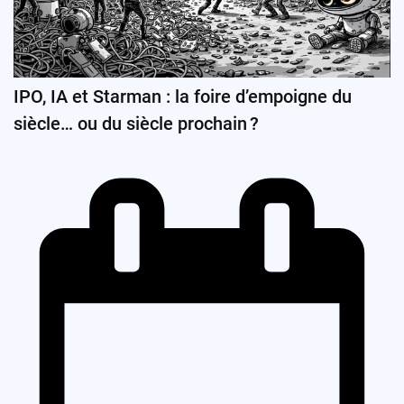
IPO, IA et Starman : la foire d’empoigne du
siècle… ou du siècle prochain ?