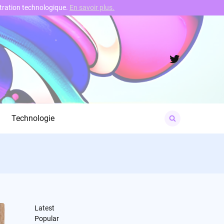
nstration technologique.
En savoir plus.
Twitter
Search
Technologie
for:
Latest
Popular