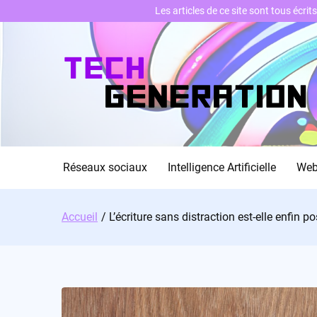
Les articles de ce site sont tous écri
Skip
to
content
Réseaux sociaux
Intelligence Artificielle
We
Accueil
L’écriture sans distraction est-elle enfin 