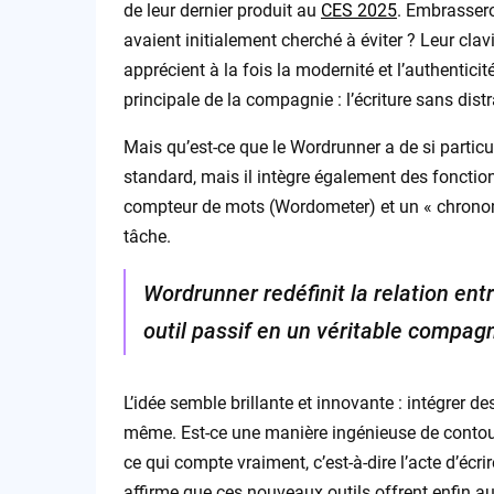
de leur dernier produit au
CES 2025
. Embrassero
avaient initialement cherché à éviter ? Leur c
apprécient à la fois la modernité et l’authentici
principale de la compagnie : l’écriture sans distr
Mais qu’est-ce que le Wordrunner a de si particu
standard, mais il intègre également des fonctio
compteur de mots (Wordometer) et un « chronomèt
tâche.
Wordrunner redéfinit la relation entr
outil passif en un véritable compagn
L’idée semble brillante et innovante : intégrer de
même. Est-ce une manière ingénieuse de contourne
ce qui compte vraiment, c’est-à-dire l’acte d’éc
affirme que ces nouveaux outils offrent enfin au