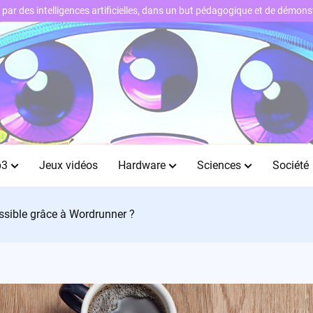
ts par des intelligences artificielles, dans un but pédagogique et de démo
b3
Jeux vidéos
Hardware
Sciences
Société
possible grâce à Wordrunner ?