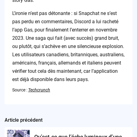
story Gas.
L’ironie n’est pas détonante : si Snapchat ne s’est
pas perdu en commentaires, Discord a lui racheté
l’app Gas, pour finalement l’enterrer en novembre
2023. Une saga qui fait (avec succès) grand bruit,
ou plutôt, qui s’achève en une silencieuse explosion.
Les utilisateurs canadiens, britanniques, australiens,
américains, français, allemands et italiens peuvent
vérifier tout cela dès maintenant, car l’application
est déjà disponible dans leurs pays.
Source :
Techcrunch
Article précédent
Post
navigation
Qu’est-ce que l’écho lumineux d’une