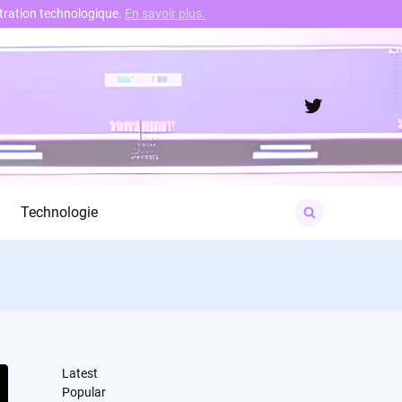
nstration technologique.
En savoir plus.
Twitter
Search
Technologie
for:
Latest
Popular