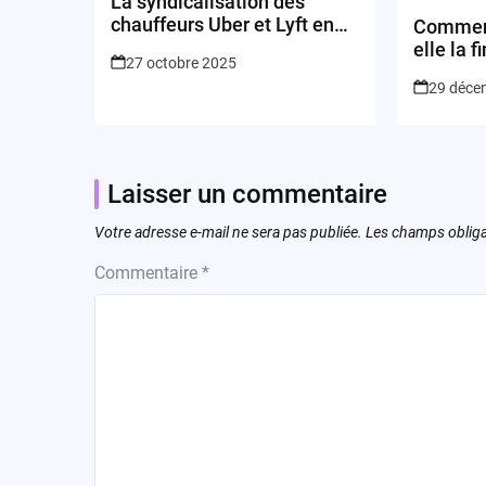
La syndicalisation des
chauffeurs Uber et Lyft en
Comment 
Californie pourrait-elle
elle la 
27 octobre 2025
vraiment changer le visage
modèle 
29 déce
du travail indépendant ?
Laisser un commentaire
Votre adresse e-mail ne sera pas publiée.
Les champs obliga
Commentaire
*