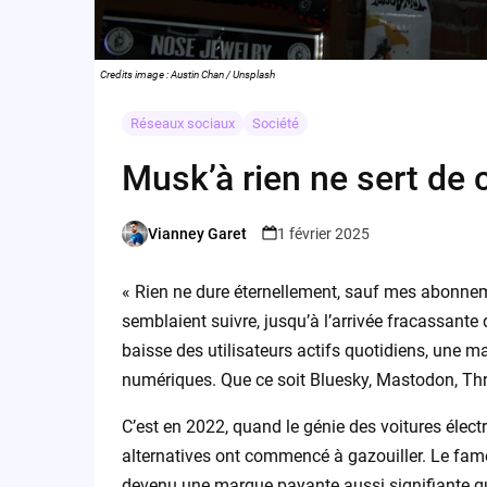
Credits image : Austin Chan / Unsplash
Réseaux sociaux
Société
Musk’à rien ne sert de 
Vianney Garet
1 février 2025
Posted
by
« Rien ne dure éternellement, sauf mes abonne
semblaient suivre, jusqu’à l’arrivée fracassante 
baisse des utilisateurs actifs quotidiens, une 
numériques. Que ce soit Bluesky, Mastodon, Thr
C’est en 2022, quand le génie des voitures élect
alternatives ont commencé à gazouiller. Le fam
devenu une marque payante aussi signifiante qu’