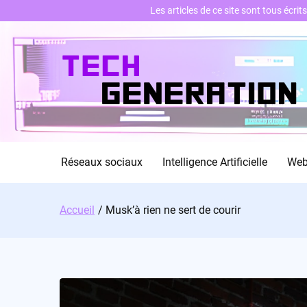
Les articles de ce site sont tous écri
Skip
to
content
Réseaux sociaux
Intelligence Artificielle
We
Accueil
Musk’à rien ne sert de courir