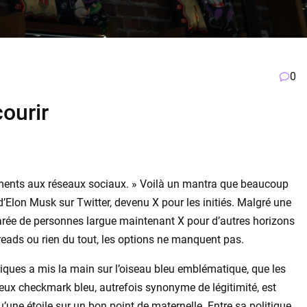
0
courir
ments aux réseaux sociaux. » Voilà un mantra que beaucoup
d’Elon Musk sur Twitter, devenu X pour les initiés. Malgré une
marée de personnes largue maintenant X pour d’autres horizons
eads ou rien du tout, les options ne manquent pas.
riques a mis la main sur l’oiseau bleu emblématique, que les
eux checkmark bleu, autrefois synonyme de légitimité, est
une étoile sur un bon point de maternelle. Entre sa politique