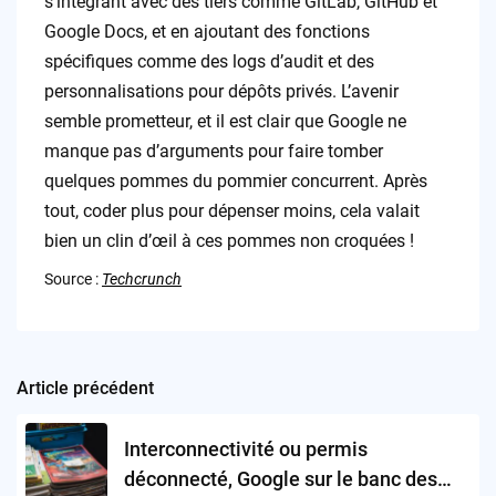
s’intégrant avec des tiers comme GitLab, GitHub et
Google Docs, et en ajoutant des fonctions
spécifiques comme des logs d’audit et des
personnalisations pour dépôts privés. L’avenir
semble prometteur, et il est clair que Google ne
manque pas d’arguments pour faire tomber
quelques pommes du pommier concurrent. Après
tout, coder plus pour dépenser moins, cela valait
bien un clin d’œil à ces pommes non croquées !
Source :
Techcrunch
Article précédent
Post
navigation
Interconnectivité ou permis
déconnecté, Google sur le banc des