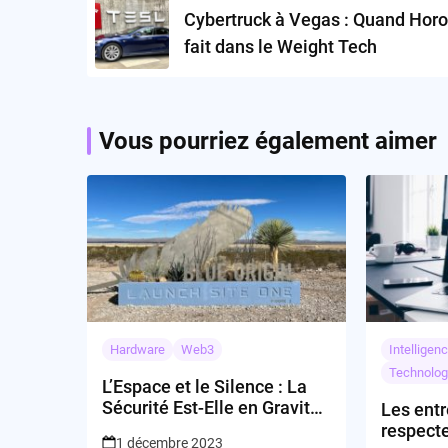
navigation
Cybertruck à Vegas : Quand Horo
fait dans le Weight Tech
Vous pourriez également aimer
Hardware
Web3
Intelligenc
Technolog
L’Espace et le Silence : La
Sécurité Est-Elle en Gravité
Les entr
Zéro chez Blue Origin?
respecte
1 décembre 2023