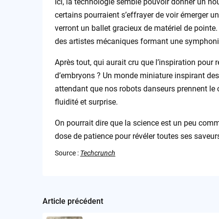
Ici, la technologie semble pouvoir donner un no
certains pourraient s’effrayer de voir émerger un
verront un ballet gracieux de matériel de pointe
des artistes mécaniques formant une symphonie o
Après tout, qui aurait cru que l’inspiration pour
d’embryons ? Un monde miniature inspirant des 
attendant que nos robots danseurs prennent le c
fluidité et surprise.
On pourrait dire que la science est un peu comme
dose de patience pour révéler toutes ses saveur
Source :
Techcrunch
Article précédent
Post