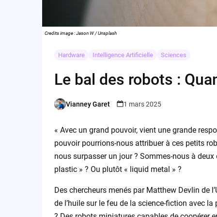
Credits image : Jason W / Unsplash
Hardware
Intelligence Artificielle
Sciences
Le bal des robots : Quan
Vianney Garet
1 mars 2025
Posted
by
« Avec un grand pouvoir, vient une grande respon
pouvoir pourrions-nous attribuer à ces petits robo
nous surpasser un jour ? Sommes-nous à deux d
plastic » ? Ou plutôt « liquid metal » ?
Des chercheurs menés par Matthew Devlin de l’U
de l’huile sur le feu de la science-fiction avec l
? Des robots miniatures capables de coopérer en