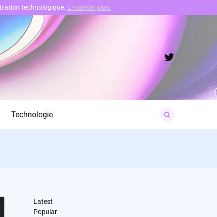
nstration technologique.
En savoir plus.
Twitter
Search
Technologie
for:
Latest
Popular