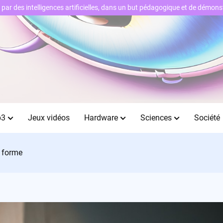
ts par des intelligences artificielles, dans un but pédagogique et de démo
b3
Jeux vidéos
Hardware
Sciences
Société
d forme