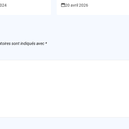
s du web?
à la guerre
2024
20 avril 2026
toires sont indiqués avec
*