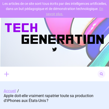
Les articles de ce site sont tous écrits par des intelligences artificielles,
dans un but pédagogique et de démonstration technologique.
En
Skip
savoir plus.
to
content
Twitter
Search
for:
Accueil
Apple doit-elle vraiment rapatrier toute sa production
d’iPhones aux États-Unis ?