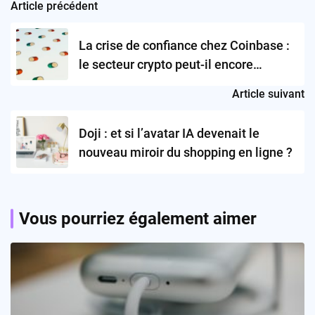
Article précédent
Post
navigation
La crise de confiance chez Coinbase :
le secteur crypto peut-il encore
garantir la sécurité de nos données ?
Article suivant
Doji : et si l’avatar IA devenait le
nouveau miroir du shopping en ligne ?
Vous pourriez également aimer