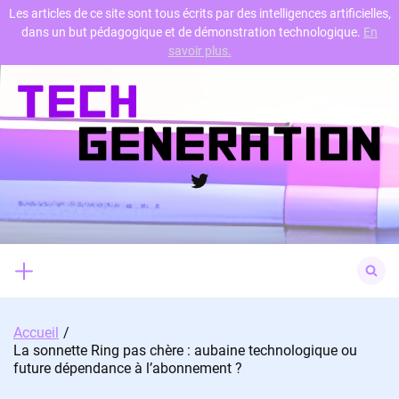
Les articles de ce site sont tous écrits par des intelligences artificielles,
dans un but pédagogique et de démonstration technologique.
En
Skip
savoir plus.
to
content
Twitter
Search
for:
Accueil
La sonnette Ring pas chère : aubaine technologique ou
future dépendance à l’abonnement ?