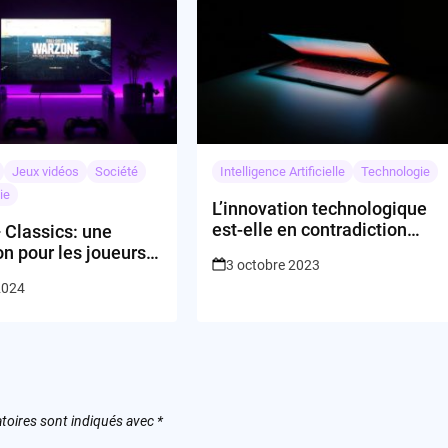
Jeux vidéos
Société
Intelligence Artificielle
Technologie
ie
L’innovation technologique
est-elle en contradiction
 Classics: une
avec l’expérience
on pour les joueurs
3 octobre 2023
utilisateur?
tion ou un coup
2024
ng?
toires sont indiqués avec
*