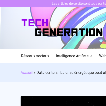
Les articles de ce site sont tous écri
Skip
to
content
Réseaux sociaux
Intelligence Artificielle
We
Accueil
Data centers : La crise énergétique peut-ell