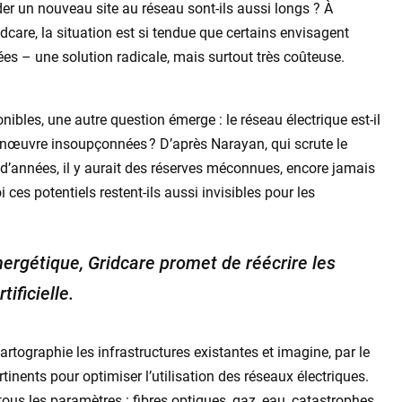
er un nouveau site au réseau sont-ils aussi longs ? À
care, la situation est si tendue que certains envisagent
es – une solution radicale, mais surtout très coûteuse.
bles, une autre question émerge : le réseau électrique est-il
manœuvre insoupçonnées ? D’après Narayan, qui scrute le
d’années, il y aurait des réserves méconnues, encore jamais
 ces potentiels restent-ils aussi invisibles pour les
nergétique, Gridcare promet de réécrire les
tificielle.
artographie les infrastructures existantes et imagine, par le
ertinents pour optimiser l’utilisation des réseaux électriques.
tous les paramètres : fibres optiques, gaz, eau, catastrophes