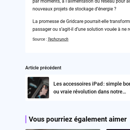
par moments, à l’alimentation du réseau pour ac
nouveaux projets de stockage d’énergie ?
La promesse de Gridcare pourrait-elle transform
passager ou s’agit-il d’une solution vouée à ne 
Source :
Techcrunch
Article précédent
Post
navigation
Les accessoires iPad : simple b
ou vraie révolution dans notre
manière d’utiliser les tablettes ?
Vous pourriez également aimer