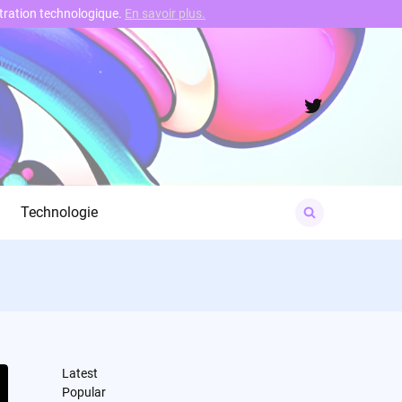
nstration technologique.
En savoir plus.
Twitter
Search
Technologie
for:
Latest
Popular