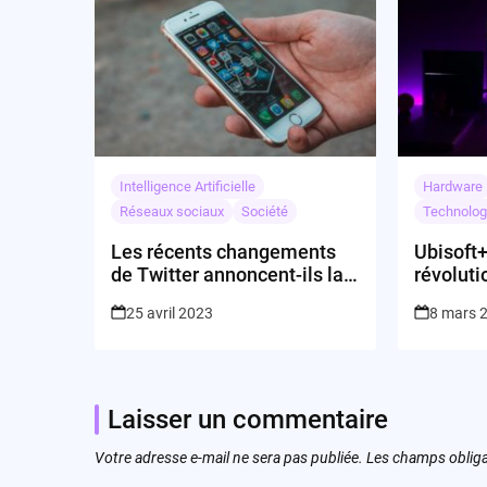
Intelligence Artificielle
Hardware
Réseaux sociaux
Société
Technolog
Les récents changements
Ubisoft+
de Twitter annoncent-ils la
révoluti
fin de la plateforme ?
PlaySta
25 avril 2023
8 mars 
marketi
Laisser un commentaire
Votre adresse e-mail ne sera pas publiée.
Les champs obliga