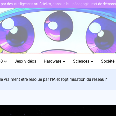
ts par des intelligences artificielles, dans un but pédagogique et de démo
b3
Jeux vidéos
Hardware
Sciences
Société
e vraiment être résolue par l’IA et l’optimisation du réseau ?