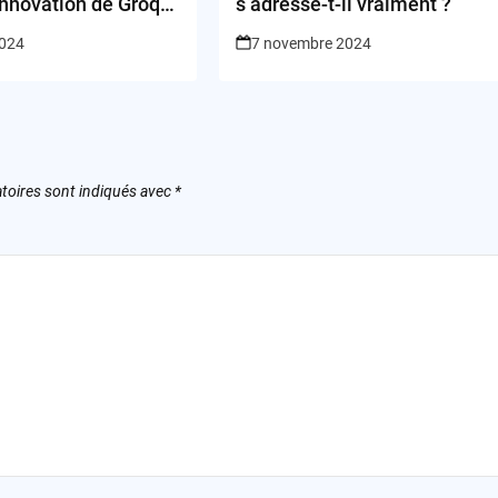
innovation de Groq
s’adresse-t-il vraiment ?
 domaine des puces
2024
7 novembre 2024
toires sont indiqués avec
*