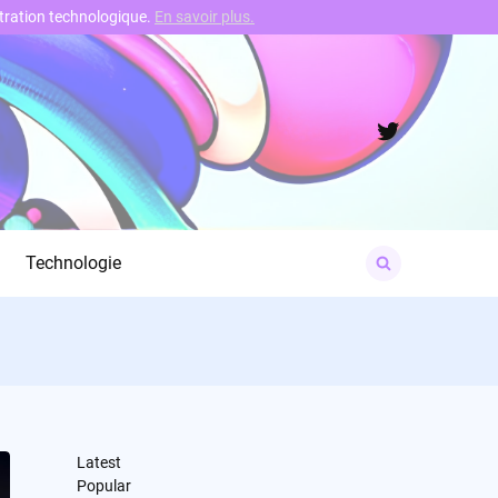
nstration technologique.
En savoir plus.
Twitter
Search
Technologie
for:
Latest
Popular