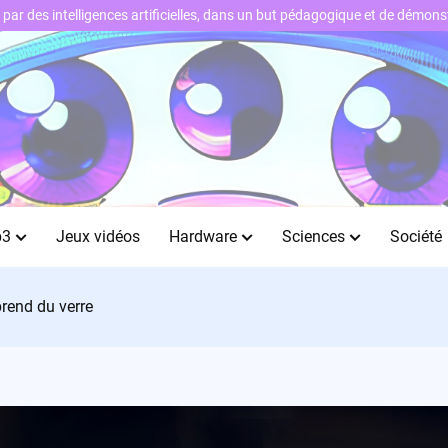
ts par des intelligences artificielles, dans un but pédagogique et de démo
b3
Jeux vidéos
Hardware
Sciences
Société
rend du verre