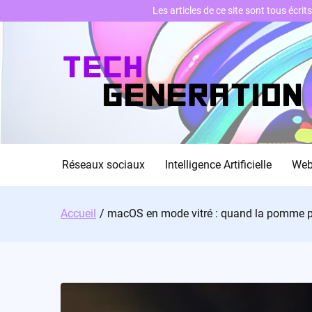
Les articles de ce site sont tous écri
Skip
to
content
Réseaux sociaux
Intelligence Artificielle
We
Accueil
macOS en mode vitré : quand la pomme p