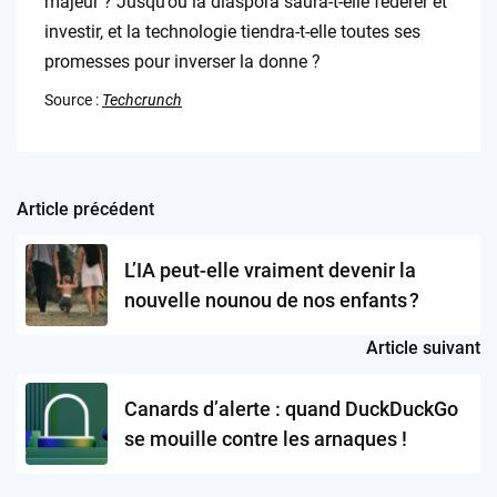
majeur ? Jusqu’où la diaspora saura-t-elle fédérer et
investir, et la technologie tiendra-t-elle toutes ses
promesses pour inverser la donne ?
Source :
Techcrunch
Article précédent
Post
navigation
L’IA peut-elle vraiment devenir la
nouvelle nounou de nos enfants ?
Article suivant
Canards d’alerte : quand DuckDuckGo
se mouille contre les arnaques !