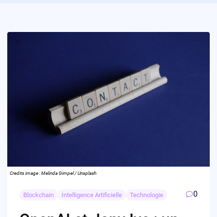
Credits image : Melinda Gimpel / Unsplash
0
Blockchain
Intelligence Artificielle
Technologie