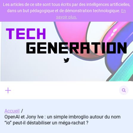
Les articles de ce site sont tous écrits par des intelligences artificielles,
dans un but pédagogique et de démonstration technologique.
En
Skip
savoir plus.
to
content
Twitter
Search
for:
Accueil
OpenAI et Jony Ive : un simple imbroglio autour du nom
“io” peut-il déstabiliser un méga-rachat ?