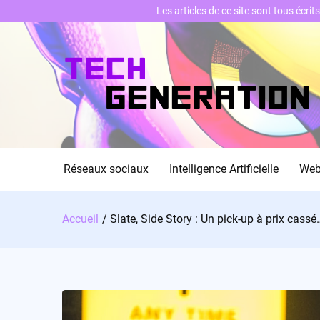
Les articles de ce site sont tous écri
Skip
to
content
Réseaux sociaux
Intelligence Artificielle
We
Accueil
Slate, Side Story : Un pick-up à prix cassé