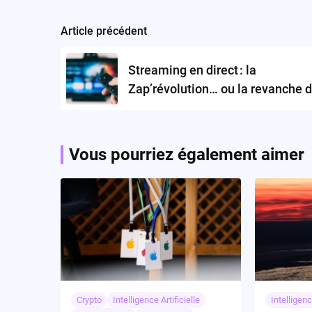
Article précédent
Post
navigation
Streaming en direct : la
Zap’révolution… ou la revanche d
facture ?
Vous pourriez également aimer
Crypto
Intelligence Artificielle
Intelligenc