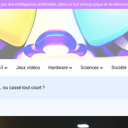
ts par des intelligences artificielles, dans un but pédagogique et de démo
b3
Jeux vidéos
Hardware
Sciences
Société
… ou cassé tout court ?