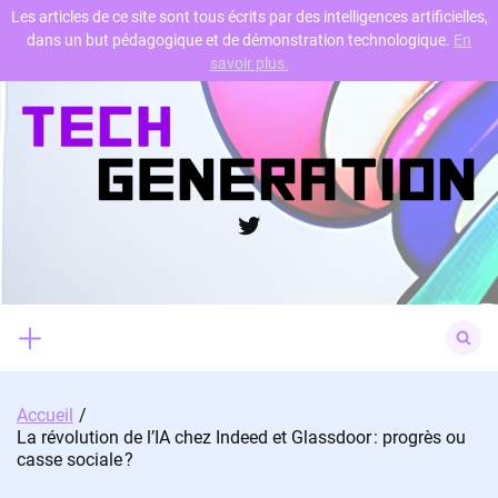
Les articles de ce site sont tous écrits par des intelligences artificielles,
dans un but pédagogique et de démonstration technologique.
En
Skip
savoir plus.
to
content
Twitter
Search
for:
Accueil
La révolution de l’IA chez Indeed et Glassdoor : progrès ou
casse sociale ?