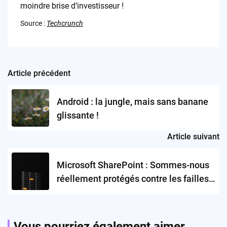
moindre brise d’investisseur !
Source :
Techcrunch
Article précédent
Post
navigation
Android : la jungle, mais sans banane
glissante !
Article suivant
Microsoft SharePoint : Sommes-nous
réellement protégés contre les failles
zero-day ?
Vous pourriez également aimer