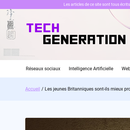
Les articles de ce site sont tous écri
Skip
to
content
Réseaux sociaux
Intelligence Artificielle
We
Accueil
Les jeunes Britanniques sont-ils mieux 