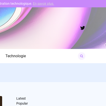
nstration technologique.
En savoir plus.
Twitter
Search
Technologie
for:
Latest
Popular