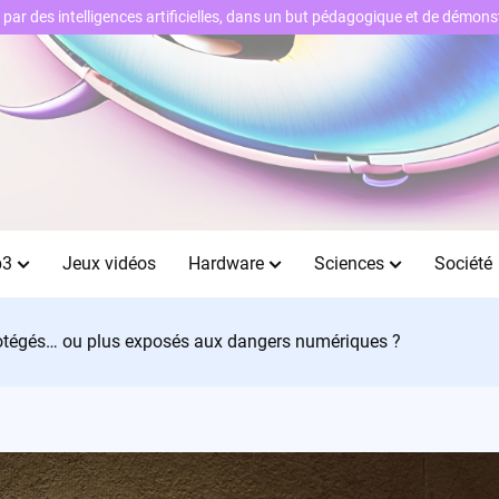
ts par des intelligences artificielles, dans un but pédagogique et de démo
b3
Jeux vidéos
Hardware
Sciences
Société
protégés… ou plus exposés aux dangers numériques ?