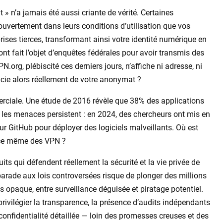
t » n’a jamais été aussi criante de vérité. Certaines
uvertement dans leurs conditions d’utilisation que vos
ises tierces, transformant ainsi votre identité numérique en
t fait l’objet d’enquêtes fédérales pour avoir transmis des
.org, plébiscité ces derniers jours, n’affiche ni adresse, ni
ucie alors réellement de votre anonymat ?
merciale. Une étude de 2016 révèle que 38% des applications
les menaces persistent : en 2024, des chercheurs ont mis en
sur GitHub pour déployer des logiciels malveillants. Où est
tence même des VPN ?
its qui défendent réellement la sécurité et la vie privée de
 parade aux lois controversées risque de plonger des millions
 opaque, entre surveillance déguisée et piratage potentiel.
rivilégier la transparence, la présence d’audits indépendants
e confidentialité détaillée — loin des promesses creuses et des