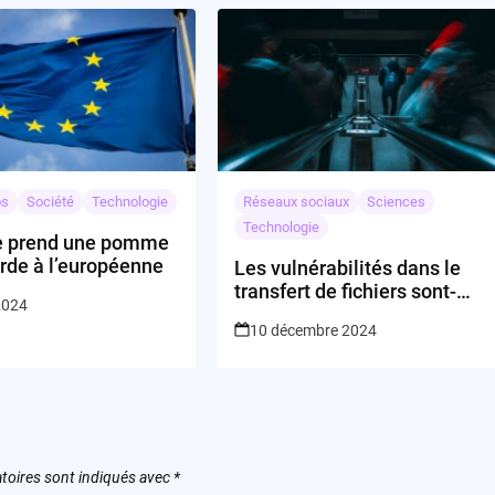
os
Société
Technologie
Réseaux sociaux
Sciences
Technologie
e prend une pomme
rde à l’européenne
Les vulnérabilités dans le
transfert de fichiers sont-
2024
elles la nouvelle menace
10 décembre 2024
pour les entreprises ?
toires sont indiqués avec
*