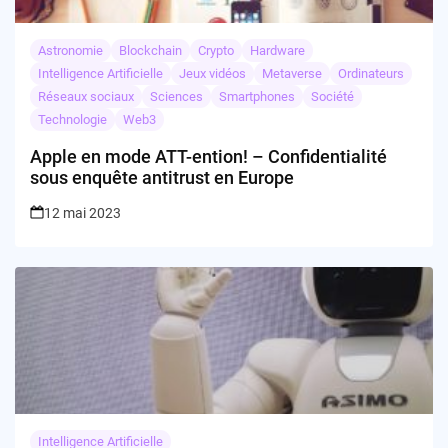
Astronomie
Blockchain
Crypto
Hardware
Intelligence Artificielle
Jeux vidéos
Metaverse
Ordinateurs
Réseaux sociaux
Sciences
Smartphones
Société
Technologie
Web3
Apple en mode ATT-ention! – Confidentialité
sous enquête antitrust en Europe
12 mai 2023
Intelligence Artificielle