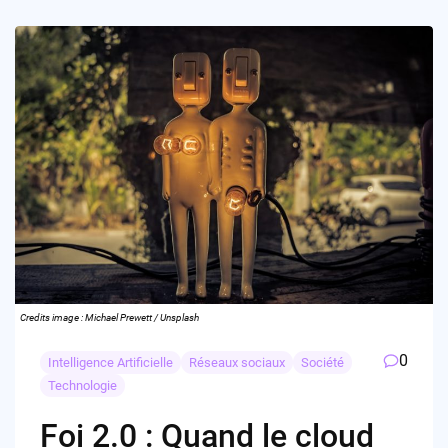
Credits image : Michael Prewett / Unsplash
0
Intelligence Artificielle
Réseaux sociaux
Société
Technologie
Foi 2.0 : Quand le cloud