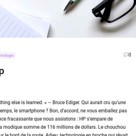
0
hnologie
p
ything else is learned. » – Bruce Ediger. Qui aurait cru qu’une
s temps, le smartphone ? Bon, d’accord, ne vous emballez pas
nonce fracassante que nous assistons : HP s’empare de
la modique somme de 116 millions de dollars. Le chouchou
r le bord de la route. Adieu, technologie en broche qui rêvait