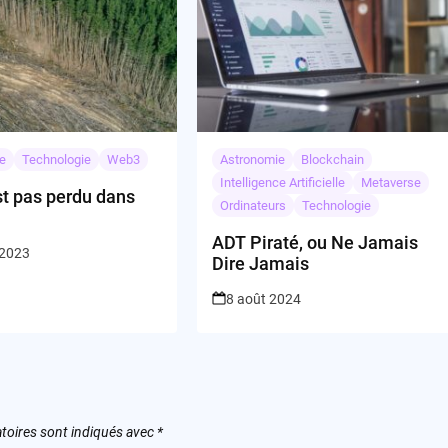
e
Technologie
Web3
Astronomie
Blockchain
Intelligence Artificielle
Metaverse
st pas perdu dans
Ordinateurs
Technologie
!
ADT Piraté, ou Ne Jamais
 2023
Dire Jamais
8 août 2024
toires sont indiqués avec
*