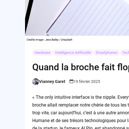
Credits image : Jess Bailey / Unsplash
Hardware
Intelligence Artificielle
Smartphones
Tec
Quand la broche fait flo
Vianney Garet
19 février 2025
Posted
by
« The only intuitive interface is the nipple. Ever
broche allait remplacer notre chérie de tous le
trop vite, car aujourd’hui, c’est à une autre an
Humane et de ses trésors technologiques pour 
de la startup, le fameux AI Pin, est abandonné su