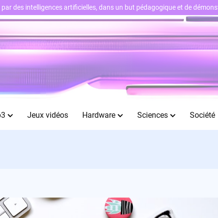
ts par des intelligences artificielles, dans un but pédagogique et de démo
b3
Jeux vidéos
Hardware
Sciences
Société