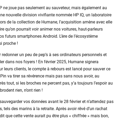
HP ne joue pas seulement au sauveteur, mais également au
 une nouvelle division vivifiante nommée HP IQ, un laboratoire
sors de la collection de Humane, l’acquisition amène avec elle
e qu’on pourrait voir animer nos voitures, haut-parleurs
nos futurs smartphones Android. L’ère de l’écosystème
si proche !
r redonner un peu de pep’s à ses ordinateurs personnels et
cler dans nos foyers ! En février 2025, Humane signera
our leurs clients, le compte à rebours est lancé pour sauver ce
le Pin va tirer sa révérence mais pas sans nous avoir, au
s tout, si les broches ne percent pas, y’a toujours l’espoir au
rodent rien, n’ont rien !
 sauvegarder vos données avant le 28 février et n’attendez pas
 tels des marins à la retraite. Après avoir rêvé d’un rachat
 dit que cette vente aurait pu être plus « chiffrée » mais bon,