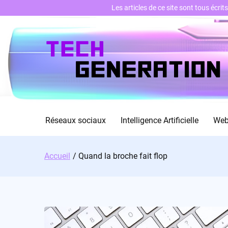
Les articles de ce site sont tous écri
Skip
to
content
Réseaux sociaux
Intelligence Artificielle
We
Accueil
Quand la broche fait flop