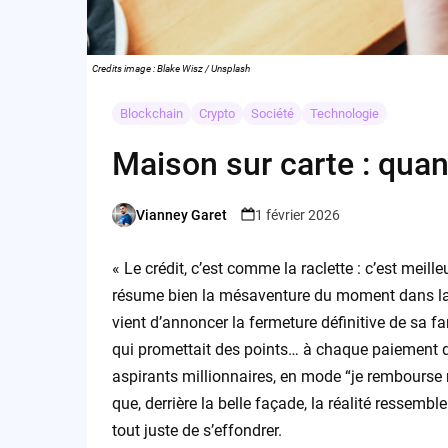
Credits image : Blake Wisz / Unsplash
Blockchain
Crypto
Société
Technologie
Maison sur carte : quand
Vianney Garet
1 février 2026
Posted
by
« Le crédit, c’est comme la raclette : c’est meil
résume bien la mésaventure du moment dans la 
vient d’annoncer la fermeture définitive de sa 
qui promettait des points… à chaque paiement de 
aspirants millionnaires, en mode “je rembourse m
que, derrière la belle façade, la réalité ressemb
tout juste de s’effondrer.