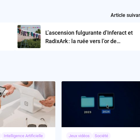
Article suiva
L’ascension fulgurante d’Inferact et
RadixArk : la ruée vers l’or de
l’inférence open source profitera-t-
elle à tous ?
Intelligence Artificielle
Jeux vidéos
Société