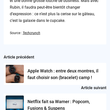
et une bonne grosse louche de business. Mais avec
Rubin, il faudra peut-être bientôt changer
d’expression : ce n’est plus la cerise sur le gâteau,
c’est la galaxie dans le cupcake.
Source :
Techcrunch
Article précédent
Post
navigation
Apple Watch : entre deux montres, il
faut choisir son (bracelet) camp !
Article suivant
Netflix fait sa Warner : Popcorn,
Fusions & Suspens