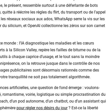
je, le présent, ressemble surtout à une déferlante de bots
quitte à réécrire les règles du flirt, du transport ou de l’appel
les réseaux sociaux aux ados, WhatsApp serre la vis sur les
du silicium, et OpenAI collectionne les zéros sur son carnet
ce monde : l’IA diagnostique les maladies et les cœurs
erts à la Silicon Valley, repère les failles de bitume ou de la
utils à chaque caprice d’usage, et le tout sans la moindre
iprésence, on la retrouve jusque dans le contrôle de nos
sages publicitaires sont désormais rationnés comme des
otre tranquillité ne soit pas totalement algorithmée.
ences artificielles, une question de fond émerge : voulons-
 romantisme, voirie, logistique ou simple procrastination du
oach, d’un pod autonome, d’un chatbot, ou d’un assistant qui
 éphémère
pour régler nos désirs du jour
? Est-ce la liberté