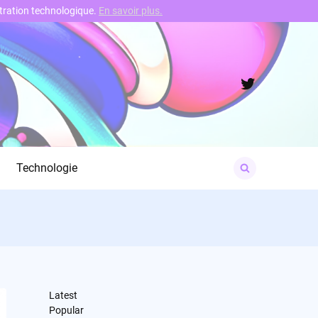
nstration technologique.
En savoir plus.
Twitter
Search
Technologie
for:
Latest
Popular