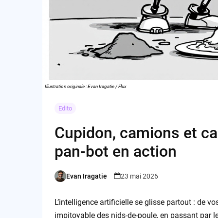
Illustration originale : Evan Iragatie / Flux
Edito
Cupidon, camions et cac
pan-bot en action
Evan Iragatie
23 mai 2026
Posted
by
L’intelligence artificielle se glisse partout : de
impitoyable des nids-de-poule, en passant par l