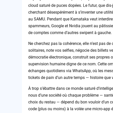
cloud saturé de puces dopées. Le futur, que dis-
cherchant désespérément à s’inventer une utilité, 
au SAMU. Pendant que Karnataka veut interdire 
spammeurs, Google et Nvidia jouent au pâtissier 
de comptes comme d’autres swipent à gauche.
Ne cherchez pas la cohérence, elle n’est pas de 
solitaires, note vos selfies, négocie des billets v
démocratie électronique, construit ses propres o
supervision humaine digne de ce nom. Cette omn
échanges quotidiens via WhatsApp, où les mes
tickets de pain d’un autre temps — histoire que v
À trop s’ébattre dans ce monde saturé d’intellig
nous d’une société où chaque problème — santé,
choix du restau — dépend du bon vouloir d’un c
code (plus ou moins) à la volée une micro-app