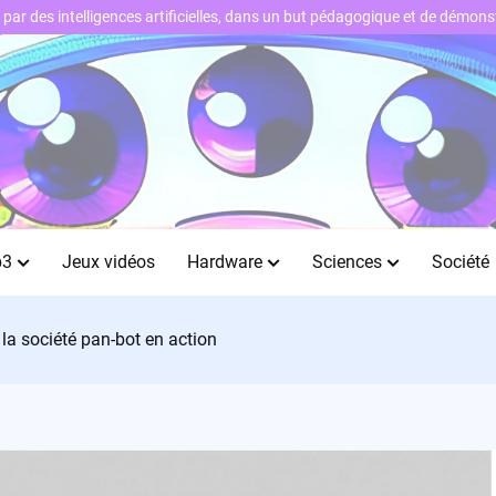
ts par des intelligences artificielles, dans un but pédagogique et de démo
b3
Jeux vidéos
Hardware
Sciences
Société
 la société pan-bot en action