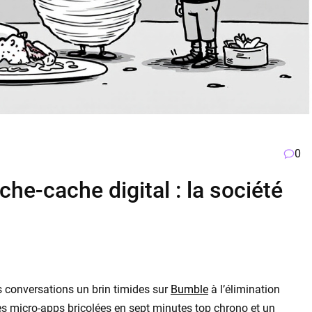
0
he-cache digital : la société
 vos conversations un brin timides sur
Bumble
à l’élimination
es micro-apps bricolées en sept minutes top chrono et un