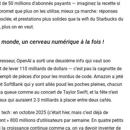
ant de 50 millions d’abonnés payants — imaginez la recette si
romet que plus on les utilise, mieux ça marche : réponses
usclée, et prestations plus solides que la wifi du Starbucks du
, plus on en veut.
 le monde, un cerveau numérique à la fois !
resseur, OpenAI a sorti une deuxième info qui vaut son
t de lever 110 milliards de dollars — c’est pas la cagnotte de
 rempli de pièces d’or pour les mordus de code. Amazon a jeté
 et SoftBank qui y sont allés poud les poches pleines, chacun
la queue comme au concert de Taylor Swift, et la fête n’est
ux qui auraient 2-3 milliards à placer entre deux cafés.
 tech : en octobre 2025 (c’était hier, mais c’est déjà de
nt » 800 millions d’utilisateurs par semaine. En quatre petits
Si la croissance continue comme ça, on va devoir inventer de