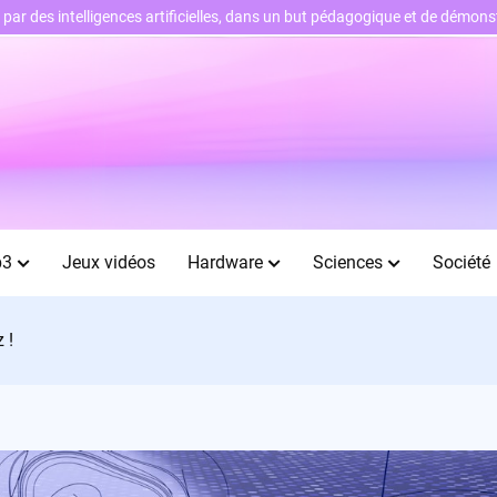
ts par des intelligences artificielles, dans un but pédagogique et de démo
b3
Jeux vidéos
Hardware
Sciences
Société
 !