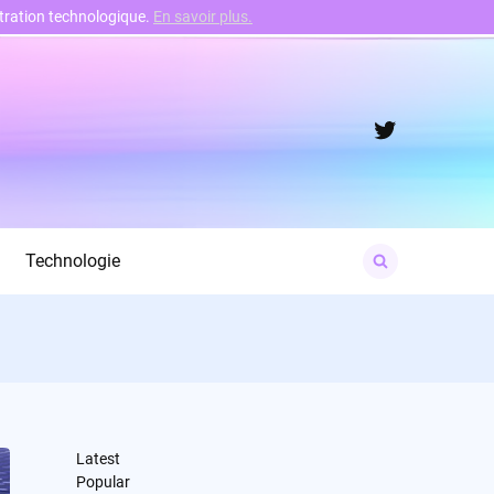
nstration technologique.
En savoir plus.
Twitter
Search
Technologie
for:
Latest
Popular