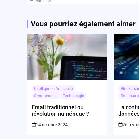
Vous pourriez également aimer
Intelligence Artificielle
Blockchai
Smartphones
Technologie
Réseaux s
Email traditionnel ou
La confi
révolution numérique ?
données
illusion 
24 octobre 2024
26 févri