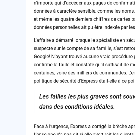
n’importe qui d’accéder aux pages de confirmat
données à caractère sensible, comme les noms, 
et même les quatre derniers chiffres de cartes 
données personnelles ait pu être indexée par le
L’affaire a démarré lorsque le spécialiste en s
suspecte sur le compte de sa famille, s’est retr
Google! N’ayant trouvé aucune vraie procédure po
confirmé la faille et constaté qu’il suffisait d
centaines, voire des milliers de commandes. L’en
politique de sécurité d’Express était-elle à ce po
Les failles les plus graves sont so
dans des conditions idéales.
Face à l’urgence, Express a corrigé la brèche ap
L’enseigne n’a pas dit si elle avertirait les clie