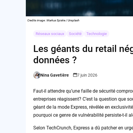
Credits image : Markus Spiske / Unsplash
Réseaux sociaux
Société
Technologie
Les géants du retail nég
données ?
Nina Gavetière
7 juin 2026
Posted
by
Faut-il attendre qu’une faille de sécurité comp
entreprises réagissent? C’est la question que s
géant de la mode Express, révélée en exclusivit
pourquoi ce genre de vulnérabilité persiste-t-il a
Selon TechCrunch, Express a dû patcher en urgen