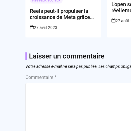
Réseaux sociaux
L’open s
réelleme
Reels peut-il propulser la
géants 
croissance de Meta grâce
27 août
au pouvoir de l’intelligence
27 avril 2023
artificielle ?
Laisser un commentaire
Votre adresse e-mail ne sera pas publiée.
Les champs obliga
Commentaire
*