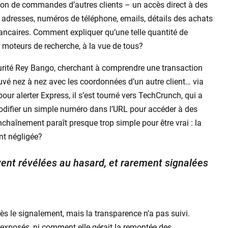
ion de commandes d’autres clients – un accès direct à des
adresses, numéros de téléphone, emails, détails des achats
bancaires. Comment expliquer qu’une telle quantité de
s moteurs de recherche, à la vue de tous?
écurité Rey Bango, cherchant à comprendre une transaction
ouvé nez à nez avec les coordonnées d’un autre client… via
ur alerter Express, il s’est tourné vers TechCrunch, qui a
e modifier un simple numéro dans l’URL pour accéder à des
chaînement paraît presque trop simple pour être vrai : la
int négligée?
uvent révélées au hasard, et rarement signalées
rès le signalement, mais la transparence n’a pas suivi.
nts exposés, ni comment elle gérait la remontée des