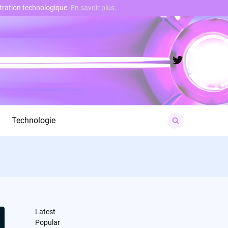
nstration technologique.
En savoir plus.
Twitter
Search
Technologie
for:
Latest
Popular