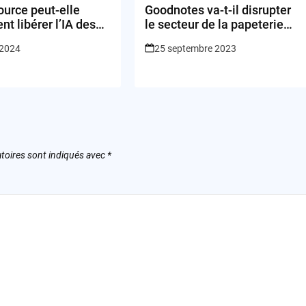
ource peut-elle
Goodnotes va-t-il disrupter
nt libérer l’IA des
le secteur de la papeterie
technologiques ?
numérique avec son
 2024
25 septembre 2023
investissement dans
WeBudding?
toires sont indiqués avec
*