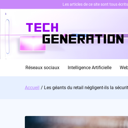
Les articles de ce site sont tous écri
Skip
to
content
Réseaux sociaux
Intelligence Artificielle
We
Accueil
Les géants du retail négligent-ils la sécur