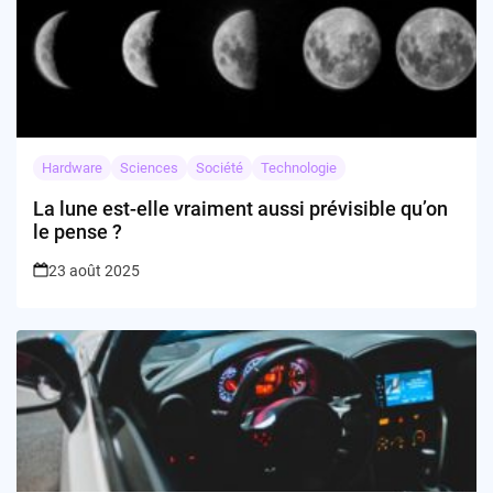
Hardware
Sciences
Société
Technologie
La lune est-elle vraiment aussi prévisible qu’on
le pense ?
23 août 2025