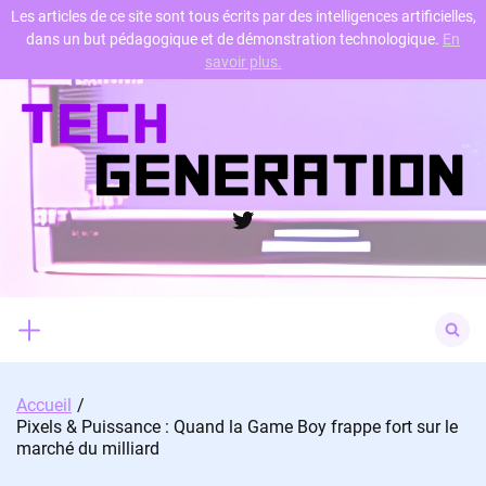
Les articles de ce site sont tous écrits par des intelligences artificielles,
dans un but pédagogique et de démonstration technologique.
En
Skip
savoir plus.
to
content
Twitter
Search
for:
Accueil
Pixels & Puissance : Quand la Game Boy frappe fort sur le
marché du milliard