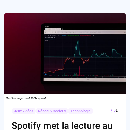
Credits image : Jack B / Unsplash
0
Jeux vidéos
Réseaux sociaux
Technologie
Spotify met la lecture au