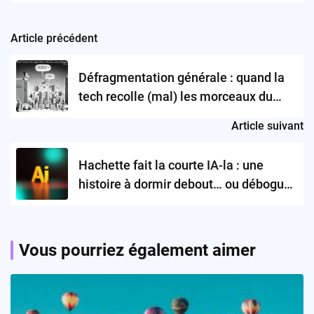
Article précédent
Post
navigation
Défragmentation générale : quand la
tech recolle (mal) les morceaux du
monde
Article suivant
Hachette fait la courte IA-la : une
histoire à dormir debout… ou déboguer
!
Vous pourriez également aimer