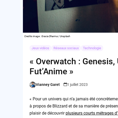
Credits image : Gracia Dharma / Unsplash
Jeux vidéos
Réseaux sociaux
Technologie
« Overwatch : Genesis, 
Fut’Anime »
Vianney Garet
1 juillet 2023
Posted
by
« Pour un univers qui n’a jamais été concrètement
à propos de Blizzard et de sa manière de présent
plaisir de découvrir
plusieurs courts métrages d