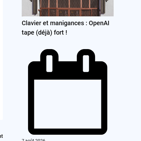
Clavier et manigances : OpenAI
tape (déjà) fort !
nt
7 août 2026