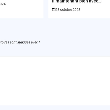
and Liberty?
il maintenant bien avec
2024
YouTube Music?
23 octobre 2023
toires sont indiqués avec
*