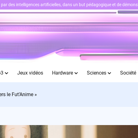
ts par des intelligences artificielles, dans un but pédagogique et de démo
b3
Jeux vidéos
Hardware
Sciences
Société
rs le Fut’Anime »