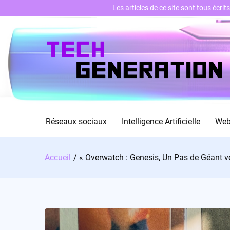
Les articles de ce site sont tous écri
Skip
to
content
Réseaux sociaux
Intelligence Artificielle
We
Accueil
« Overwatch : Genesis, Un Pas de Géant ve