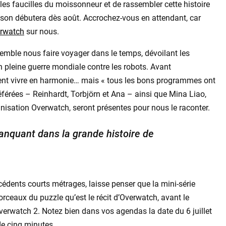
les faucilles du moissonneur et de rassembler cette histoire
ison débutera dès août. Accrochez-vous en attendant, car
erwatch
sur nous.
 semble nous faire voyager dans le temps, dévoilant les
n pleine guerre mondiale contre les robots. Avant
aient vivre en harmonie… mais « tous les bons programmes ont
référées – Reinhardt, Torbjörn et Ana – ainsi que Mina Liao,
nisation Overwatch, seront présentes pour nous le raconter.
anquant dans la grande histoire de
écédents courts métrages, laisse penser que la mini-série
orceaux du puzzle qu’est le récit d’Overwatch, avant le
erwatch 2. Notez bien dans vos agendas la date du 6 juillet
de cinq minutes