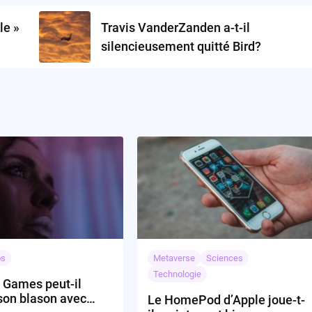
le »
Travis VanderZanden a-t-il
silencieusement quitté Bird?
os
Metaverse
Sciences
Technologie
Games peut-il
son blason avec
Le HomePod d’Apple joue-t-