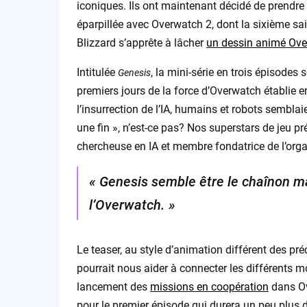
iconiques. Ils ont maintenant décidé de prendre 
éparpillée avec Overwatch 2, dont la sixième sa
Blizzard s’apprête à lâcher
un dessin animé Ov
Intitulée
, la mini-série en trois épisodes
Genesis
premiers jours de la force d’Overwatch établie e
l’insurrection de l’IA, humains et robots sembl
une fin », n’est-ce pas? Nos superstars de jeu p
chercheuse en IA et membre fondatrice de l’orga
« Genesis semble être le chaînon m
l’Overwatch. »
Le teaser, au style d’animation différent des pr
pourrait nous aider à connecter les différents m
lancement des
missions en coopération
dans Ov
pour le premier épisode qui durera un peu plus 