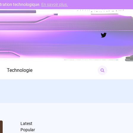
nstration technologique.
En savoir plus.
Twitter
Search
Technologie
for:
Latest
Popular