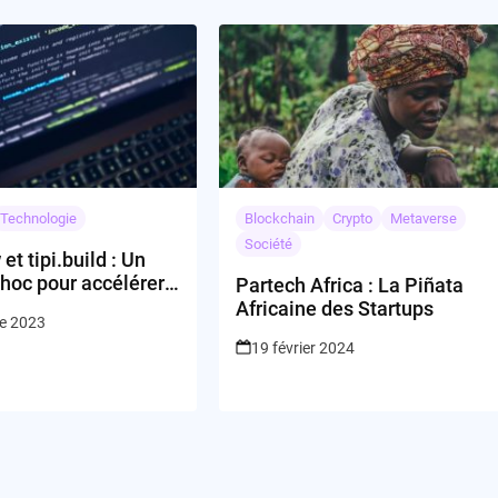
Technologie
Blockchain
Crypto
Metaverse
Société
et tipi.build : Un
hoc pour accélérer
Partech Africa : La Piñata
ruction de code C++
Africaine des Startups
re 2023
19 février 2024