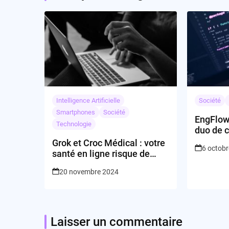
Intelligence Artificielle
Société
Smartphones
Société
EngFlow 
Technologie
duo de c
la const
Grok et Croc Médical : votre
6 octob
santé en ligne risque de
faire grok-grok
20 novembre 2024
Laisser un commentaire