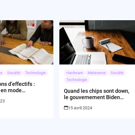
os
Société
Technologie
Hardware
Metaverse
Société
Technologie
ns d’effectifs :
 en mode
Quand les chips sont down,
ss’hop »
le gouvernement Biden
023
mise gros
15 avril 2024