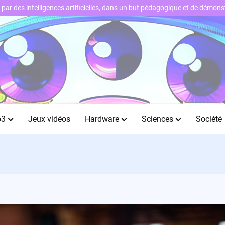
ts par des intelligences artificielles, dans un but pédagogique et de démo
b3
Jeux vidéos
Hardware
Sciences
Société