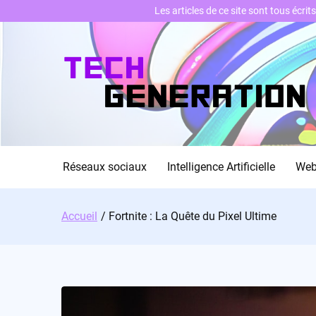
Les articles de ce site sont tous écri
Skip
to
content
Réseaux sociaux
Intelligence Artificielle
We
Accueil
Fortnite : La Quête du Pixel Ultime