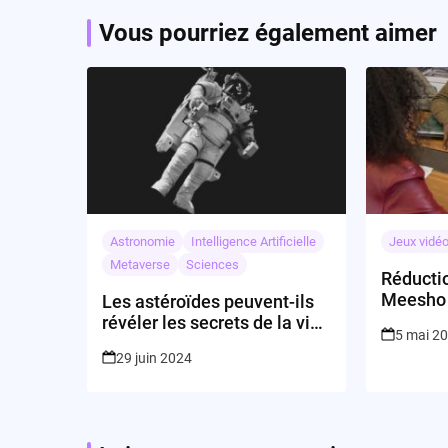
Vous pourriez également aimer
Astronomie
Intelligence Artificielle
Jeux vidé
Metaverse
Sciences
Réductio
Meesho
Les astéroïdes peuvent-ils
« Dégrai
révéler les secrets de la vie
5 mai 2
sur Terre?
29 juin 2024