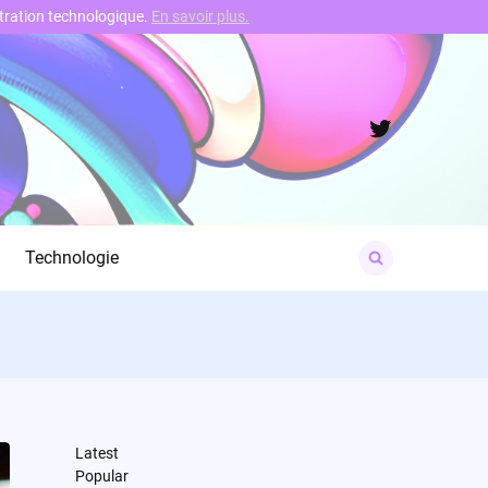
nstration technologique.
En savoir plus.
Twitter
Search
Technologie
for:
Latest
Popular