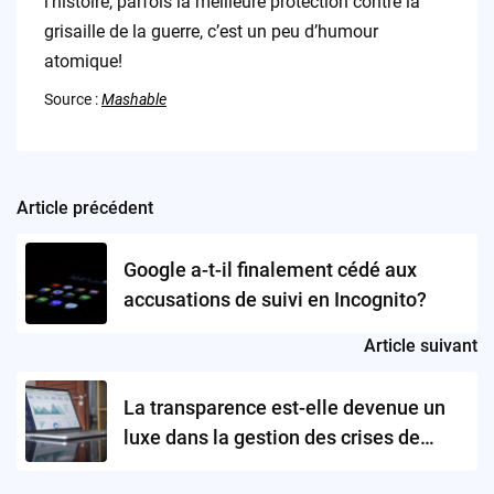
l’histoire, parfois la meilleure protection contre la
grisaille de la guerre, c’est un peu d’humour
atomique!
Source :
Mashable
Article précédent
Post
navigation
Google a-t-il finalement cédé aux
accusations de suivi en Incognito?
Article suivant
La transparence est-elle devenue un
luxe dans la gestion des crises de
cybersécurité?