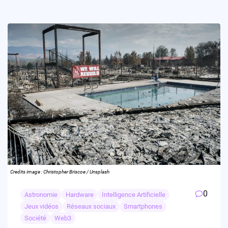
Credits image : Christopher Briscoe / Unsplash
0
Astronomie
Hardware
Intelligence Artificielle
Jeux vidéos
Réseaux sociaux
Smartphones
Société
Web3