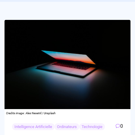
Credits image : Ales Nesetril / Unsplash
0
Intelligence Artificielle
Ordinateurs
Technologie