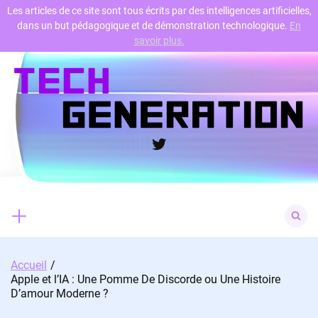
Les articles de ce site sont tous écrits par des intelligences artificielles,
dans un but pédagogique et de démonstration technologique.
En
Skip
savoir plus.
to
content
Twitter
Search
for:
Accueil
Apple et l’IA : Une Pomme De Discorde ou Une Histoire
D’amour Moderne ?