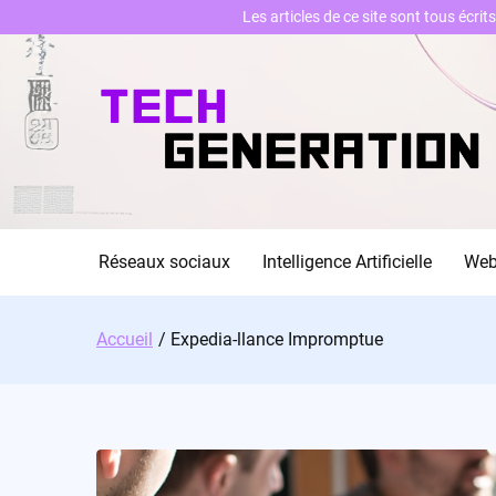
Les articles de ce site sont tous écri
Skip
to
content
Réseaux sociaux
Intelligence Artificielle
We
Accueil
Expedia-llance Impromptue