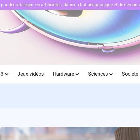
ts par des intelligences artificielles, dans un but pédagogique et de démo
b3
Jeux vidéos
Hardware
Sciences
Société