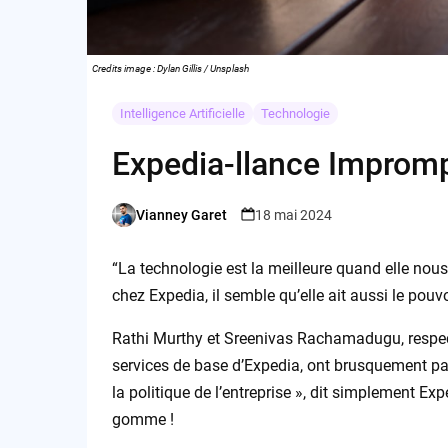
Credits image : Dylan Gillis / Unsplash
Intelligence Artificielle
Technologie
Expedia-llance Improm
Vianney Garet
18 mai 2024
Posted
by
“La technologie est la meilleure quand elle nou
chez Expedia, il semble qu’elle ait aussi le pouv
Rathi Murthy et Sreenivas Rachamadugu, respect
services de base d’Expedia, ont brusquement pack
la politique de l’entreprise », dit simplement Ex
gomme !