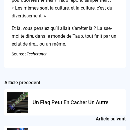
pourquoi les mèmes ? Taub répond simplement :
« Les mèmes sont la culture, et la culture, c’est du
divertissement. »
Et là, vous pensiez qu’il allait s’arrêter là ? Laisse-
moi te dire, dans le monde de Taub, tout finit par un
éclat de rire… ou un mème.
Source :
Techcrunch
Article précédent
Post
navigation
Un Flag Peut En Cacher Un Autre
Article suivant