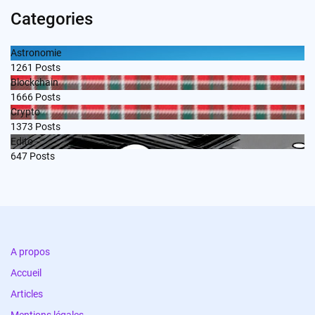
Categories
Astronomie
1261
Posts
Blockchain
1666
Posts
Crypto
1373
Posts
Edito
647
Posts
A propos
Accueil
Articles