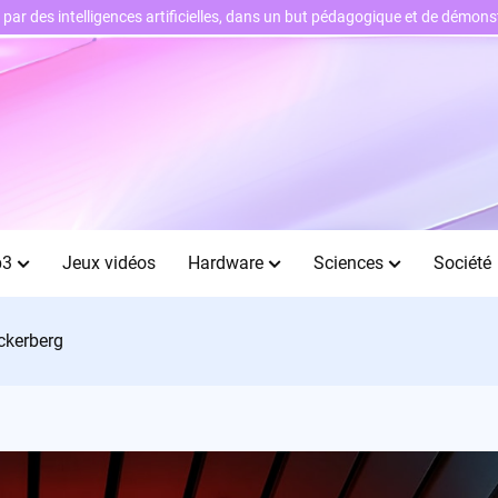
ts par des intelligences artificielles, dans un but pédagogique et de démo
b3
Jeux vidéos
Hardware
Sciences
Société
uckerberg