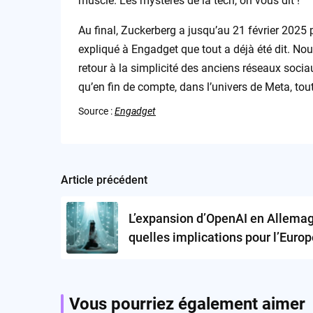
musclé. Les mystères de la tech, on vous dit !
Au final, Zuckerberg a jusqu’au 21 février 2025 p
expliqué à Engadget que tout a déjà été dit. No
retour à la simplicité des anciens réseaux socia
qu’en fin de compte, dans l’univers de Meta, tout
Source :
Engadget
Article précédent
Post
navigation
L’expansion d’OpenAI en Allemag
quelles implications pour l’Europ
Vous pourriez également aimer