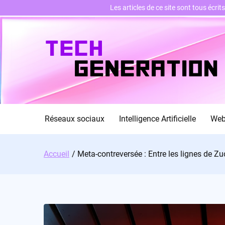
Les articles de ce site sont tous écri
Skip
to
content
Réseaux sociaux
Intelligence Artificielle
We
Accueil
Meta-contreversée : Entre les lignes de Z