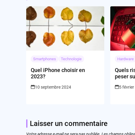
Smartphones
Technologie
Hardware
Quel iPhone choisir en
Quels ri
2023?
peser su
négligea
10 septembre 2024
5 févrie
de sécur
Laisser un commentaire
Votre adresse e-mail ne sera pas publiée.
Les champs obliga