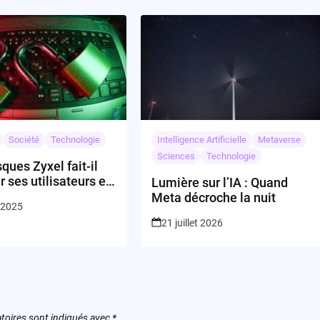
Société
Technologie
Intelligence Artificielle
Metaverse
Sciences
Technologie
sques Zyxel fait-il
r ses utilisateurs en
Lumière sur l’IA : Quand
nt les mises à jour
Meta décroche la nuit
r 2025
ité ?
21 juillet 2026
toires sont indiqués avec
*