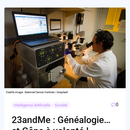
Credits image : National Cancer Institute / Unsplash
0
Intelligence Artificielle
Société
23andMe : Généalogie…