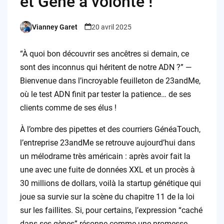
et Gêne à volonté !
Vianney Garet
20 avril 2025
Posted
by
“À quoi bon découvrir ses ancêtres si demain, ce
sont des inconnus qui héritent de notre ADN ?” —
Bienvenue dans l’incroyable feuilleton de 23andMe,
où le test ADN finit par tester la patience… de ses
clients comme de ses élus !
À l’ombre des pipettes et des courriers GénéaTouch,
l’entreprise 23andMe se retrouve aujourd’hui dans
un mélodrame très américain : après avoir fait la
une avec une fuite de données XXL et un procès à
30 millions de dollars, voilà la startup génétique qui
joue sa survie sur la scène du chapitre 11 de la loi
sur les faillites. Si, pour certains, l’expression “caché
dans ses gènes” résonne comme une promesse,